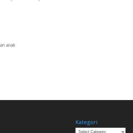
gan anak
Kategori
Kategori