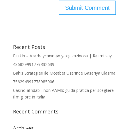
Recent Posts
Pin Up – Azərbaycanın ən yaxşı kazinosu | Rəsmi sayt
436829991779332639
Bahis Stratejileri ile Mostbet Uzerinde Basariya Ulasma
756294391778985906
Casino affidabili non AAMS: guida pratica per scegliere
il migliore in Italia
Recent Comments
Archives